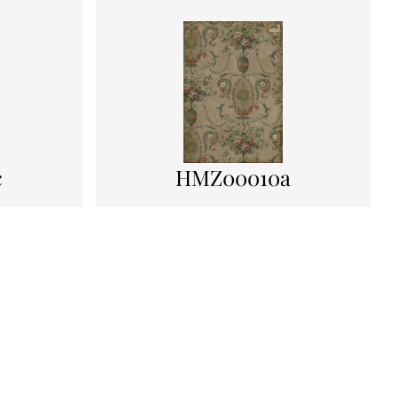
c
HMZ00010a