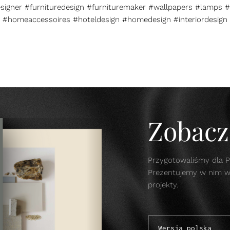
esigner #furnituredesign #furnituremaker #wallpapers #lamps #
#homeaccessoires #hoteldesign #homedesign #interiordesign
Zobacz 
Przygotowaliśmy dla P
Prezentujemy w nim w s
projekty.