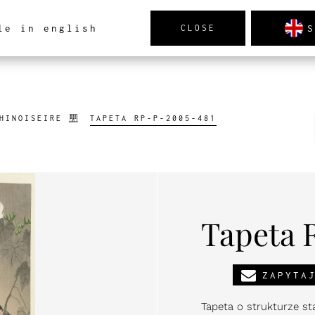
S
le in english
CLOSE
TRZ
PRODUKTY
NOWOŚCI
REALIZACJE
AK
HINOISEIRE
TAPETA RP-P-2005-481
Tapeta 
ZAPYTA
Tapeta o strukturze st