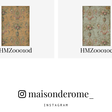
HMZ00010d
HMZ00010
maisonderome_
INSTAGRAM