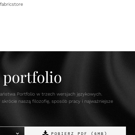
fabricstore
portfolio
aństwa Portfolio w trzech wersjach językowych.
krócie naszą filozofię, sposób pracy i najważniejsze
POBIERZ PDF (6MB)