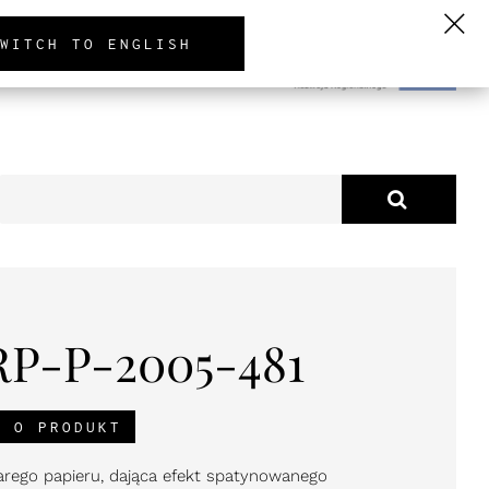
PL
EN
DE
WITCH TO ENGLISH
TUALNOŚCI
O NAS
RP-P-2005-481
J O PRODUKT
arego papieru, dająca efekt spatynowanego