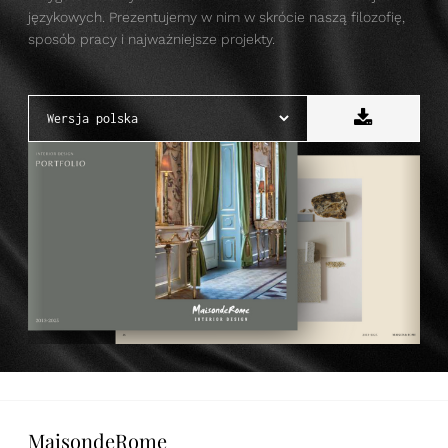
językowych. Prezentujemy w nim w skrócie naszą filozofię,
PL
EN
DE
sposób pracy i najważniejsze projekty.
MaisondeRome