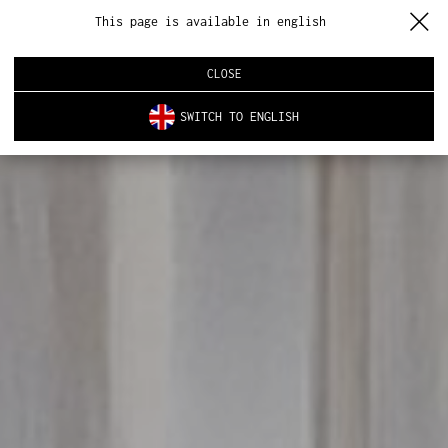
This page is available in english
CLOSE
SWITCH TO ENGLISH
O NAS
PRODUKTY
NOWOŚCI
ARCHITEKTURA WNĘTRZ
REALIZACJE
AKTUALNOŚCI