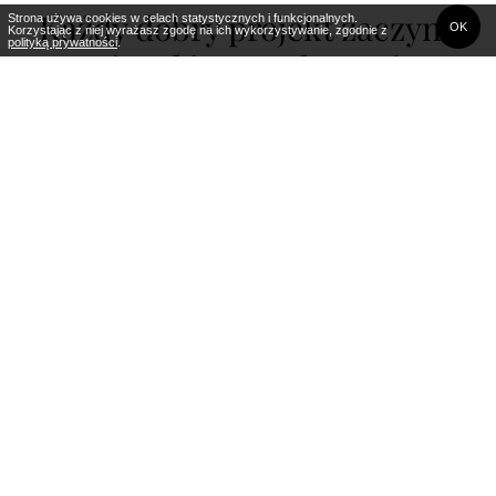
Każdy dobry projekt zaczyna
Strona używa cookies w celach statystycznych i funkcjonalnych.
OK
Korzystając z niej wyrażasz zgodę na ich wykorzystywanie, zgodnie z
polityką prywatności
.
się od jeszcze lepszej
opowieści
MaisondeRome powstała z pasji do pięknych przedmiotów i
niekonwencjonalnego otoczenia. Nasze produkty i projekty
są opowieścią o ludziach, miejscach i ich historii.
Wychodzimy z prostoty, by stworzyć jak najlepszy obraz
wyobrażeń naszych Zleceniodawców.