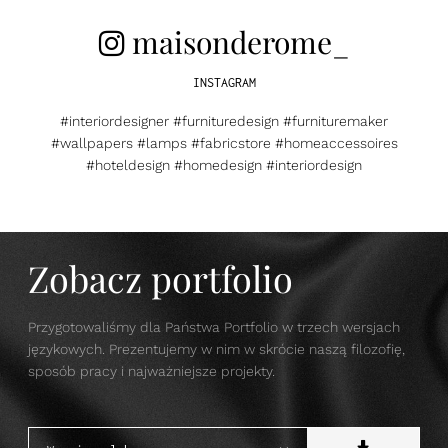
maisonderome_
INSTAGRAM
#interiordesigner #furnituredesign #furnituremaker
#wallpapers #lamps #fabricstore #homeaccessoires
#hoteldesign #homedesign #interiordesign
Zobacz portfolio
Przygotowaliśmy dla Państwa Portfolio w trzech wersjach
językowych. Prezentujemy w nim w skrócie naszą filozofię,
sposób pracy i najważniejsze projekty.