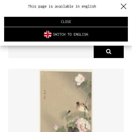
This page is available in english
CLOSE
SWITCH TO ENGLISH
PRODUKTY
TAPETA RP-P-2005-481
O NAS
PRODUKTY
NOWOŚCI
ARCHITEKTURA WNĘTRZ
REALIZACJE
AKTUALNOŚCI