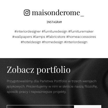
maisonderome_
INSTAGRAM
#interiordesigner #furnituredesign #furnituremaker
#wallpapers #lamps #fabricstore #homeaccessoires
#hoteldesign #homedesign #interiordesign
Zobacz portfolio
Przygotowaliśmy dla Państwa Portfolio w trzech wersjach
językowych. Prezentujemy w nim w skrócie naszą filozofię,
sposób pracy i najważniejsze projekty.