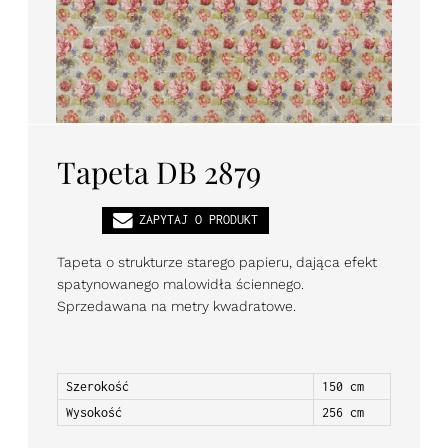
PL
EN
DE
Tapeta DB 2879
ZAPYTAJ O PRODUKT
Tapeta o strukturze starego papieru, dająca efekt
spatynowanego malowidła ściennego.
Sprzedawana na metry kwadratowe.
Szerokość
150 cm
Wysokość
256 cm