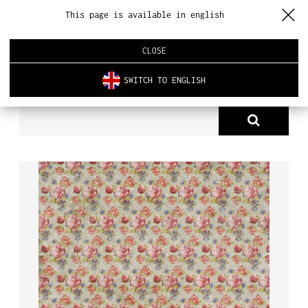
This page is available in english
CLOSE
SWITCH TO ENGLISH
PRODUKTY
TAPETA DB 2879
O NAS
PRODUKTY
NOWOŚCI
ARCHITEKTURA WNĘTRZ
REALIZACJE
AKTUALNOŚCI