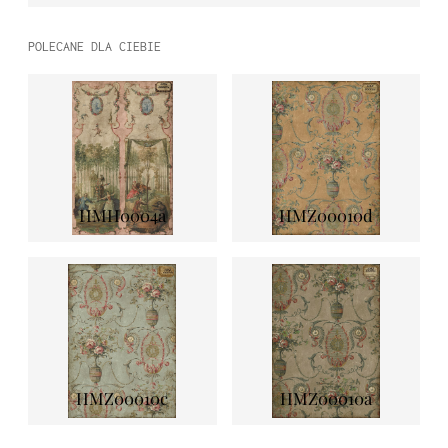
POLECANE DLA CIEBIE
HMH0004a
HMZ00010d
HMZ00010c
HMZ00010a