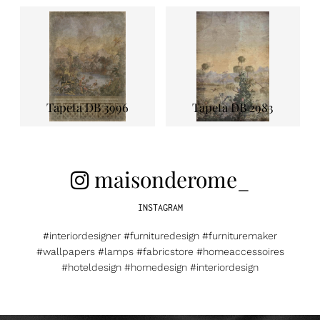
Tapeta DB 3996
Tapeta DB 2983
maisonderome_
INSTAGRAM
#interiordesigner #furnituredesign #furnituremaker
#wallpapers #lamps #fabricstore #homeaccessoires
#hoteldesign #homedesign #interiordesign