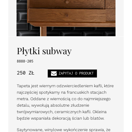
PL
EN
DE
Płytki subway
8888-205
250 ZŁ
ZAPYTAJ O PRODUKT
Tapeta jest wiernym odzwierciedleniem kafli, które
najczęściej spotykamy na francuskich stacjach
metra. Oddane z wiernością co do najmniejszego
detalu, wywołują absolutne złudzenie
twrójwymiarowych, ceramicznych kafli. Okleina
będzie wspaniała dekoracją ścian lub blatów.
Saytynowane, winylowe wykończenie sprawia, że