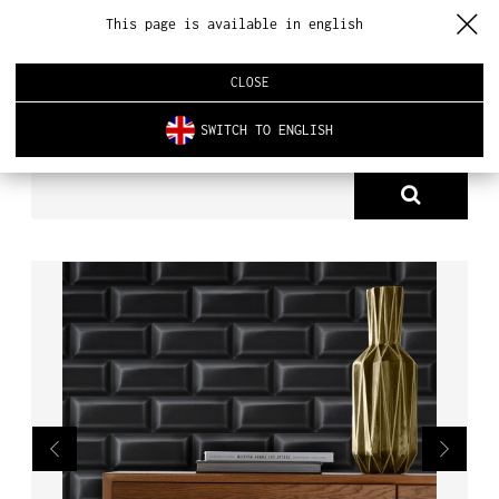
This page is available in english
CLOSE
SWITCH TO ENGLISH
PRODUKTY
PŁYTKI SUBWAY
O NAS
PRODUKTY
NOWOŚCI
ARCHITEKTURA WNĘTRZ
REALIZACJE
AKTUALNOŚCI