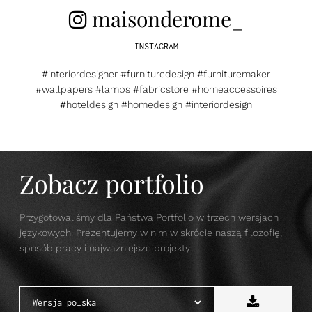
maisonderome_
INSTAGRAM
#interiordesigner #furnituredesign #furnituremaker
#wallpapers #lamps #fabricstore #homeaccessoires
#hoteldesign #homedesign #interiordesign
Zobacz portfolio
Przygotowaliśmy dla Państwa Portfolio w trzech wersjach
językowych. Prezentujemy w nim w skrócie naszą filozofię,
sposób pracy i najważniejsze projekty.