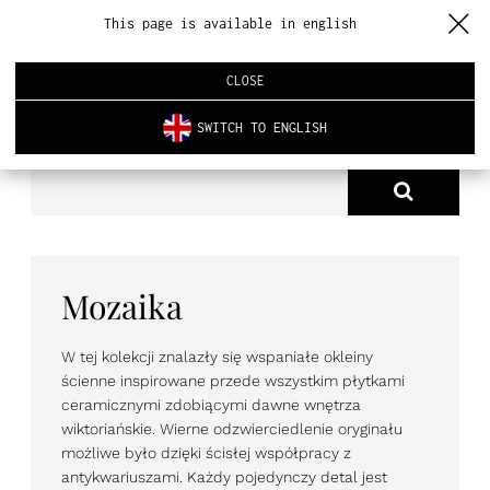
This page is available in english
CLOSE
SWITCH TO ENGLISH
PRODUKTY
TAPETY
TAPETY REALISTYCZNE
MOZAIKA
O NAS
PRODUKTY
NOWOŚCI
Mozaika
ARCHITEKTURA WNĘTRZ
W tej kolekcji znalazły się wspaniałe okleiny
ścienne inspirowane przede wszystkim płytkami
REALIZACJE
ceramicznymi zdobiącymi dawne wnętrza
wiktoriańskie. Wierne odzwierciedlenie oryginału
możliwe było dzięki ścisłej współpracy z
AKTUALNOŚCI
antykwariuszami. Każdy pojedynczy detal jest