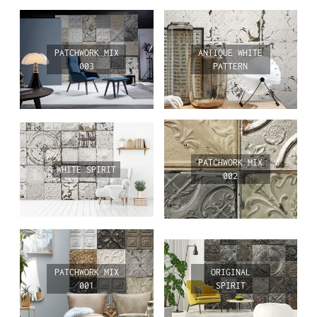
PATCHWORK MIX
ANTIQUE WHITE
003
PATTERN
PATCHWORK MIX
WHITE SPIRIT
002
PATCHWORK MIX
ORIGINAL
001
SPIRIT