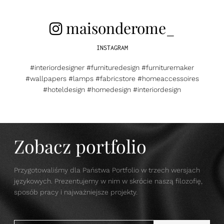
maisonderome_
INSTAGRAM
#interiordesigner #furnituredesign #furnituremaker
#wallpapers #lamps #fabricstore #homeaccessoires
#hoteldesign #homedesign #interiordesign
Zobacz portfolio
Przygotowaliśmy dla Państwa Portfolio w trzech wersjach
językowych. Prezentujemy w nim w skrócie naszą filozofię,
sposób pracy i najważniejsze projekty.