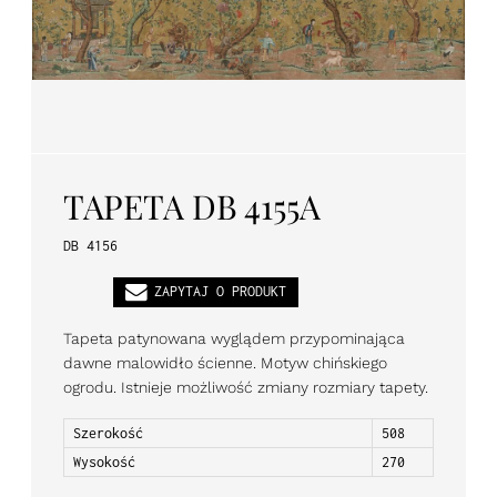
PL
EN
DE
TAPETA DB 4155A
DB 4156
ZAPYTAJ O PRODUKT
Tapeta patynowana wyglądem przypominająca
dawne malowidło ścienne. Motyw chińskiego
ogrodu. Istnieje możliwość zmiany rozmiary tapety.
Szerokość
508
Wysokość
270