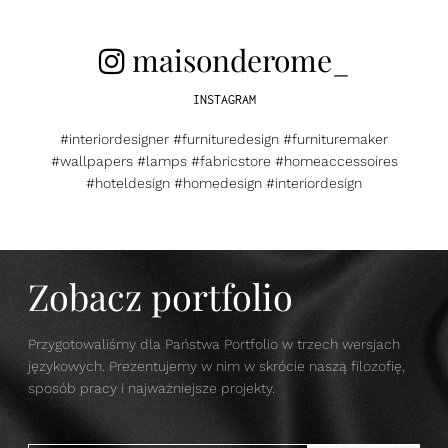
maisonderome_
INSTAGRAM
#interiordesigner #furnituredesign #furnituremaker
#wallpapers #lamps #fabricstore #homeaccessoires
#hoteldesign #homedesign #interiordesign
Zobacz portfolio
Przygotowaliśmy dla Państwa Portfolio w trzech wersjach
językowych. Prezentujemy w nim w skrócie naszą filozofię,
sposób pracy i najważniejsze projekty.