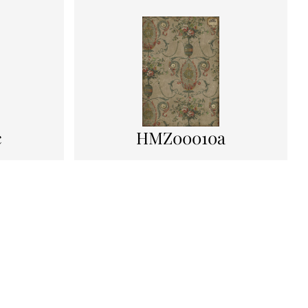
c
HMZ00010a