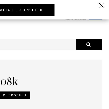
PL
EN
DE
WITCH TO ENGLISH
TUALNOŚCI
O NAS
08k
J O PRODUKT