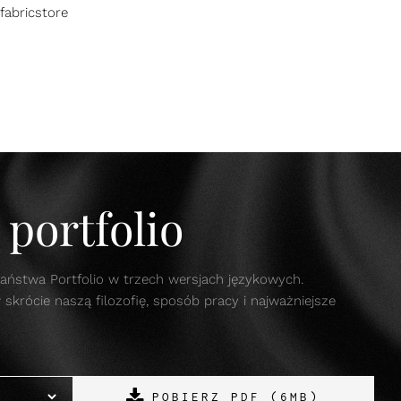
fabricstore
portfolio
aństwa Portfolio w trzech wersjach językowych.
krócie naszą filozofię, sposób pracy i najważniejsze
POBIERZ PDF (6MB)