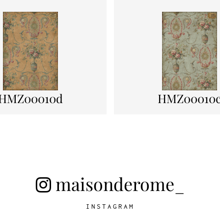
HMZ00010d
HMZ00010
maisonderome_
INSTAGRAM