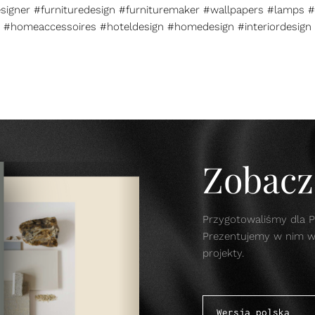
esigner #furnituredesign #furnituremaker #wallpapers #lamps #
#homeaccessoires #hoteldesign #homedesign #interiordesign
Zobacz 
Przygotowaliśmy dla P
Prezentujemy w nim w s
projekty.