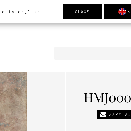
S
le in english
CLOSE
TRZ
PRODUKTY
NOWOŚCI
REALIZACJE
AK
HMJ000
ZAPYTA