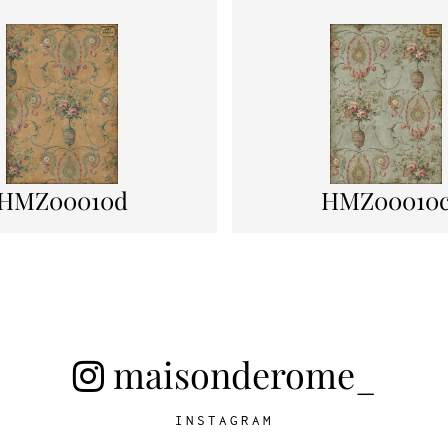
HMZ00010d
HMZ00010
maisonderome_
INSTAGRAM