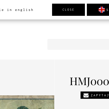
S
le in english
CLOSE
TRZ
PRODUKTY
NOWOŚCI
REALIZACJE
AK
HMJ0008
ZAPYTA