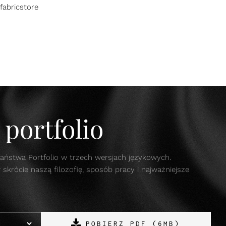
fabricstore
portfolio
aństwa Portfolio w trzech wersjach językowych.
krócie naszą filozofię, sposób pracy i najważniejsze
POBIERZ PDF (6MB)