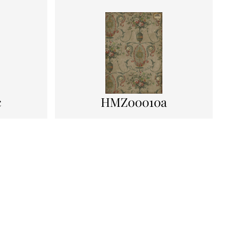
c
HMZ00010a