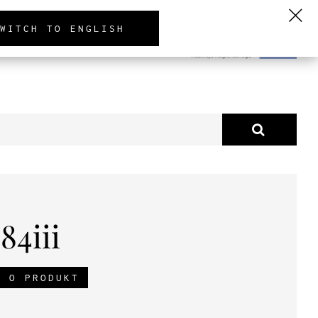
PL
EN
DE
WITCH TO ENGLISH
TUALNOŚCI
O NAS
4iii
J O PRODUKT