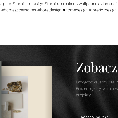
esigner #furnituredesign #furnituremaker #wallpapers #lamps #
#homeaccessoires #hoteldesign #homedesign #interiordesign
Zobacz 
Przygotowaliśmy dla P
Prezentujemy w nim w s
projekty.