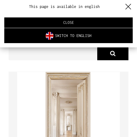
This page is available in english
CLOSE
SWITCH TO ENGLISH
PRODUKTY
TAPETA HAUSSMANN - POKOJE
O NAS
PRODUKTY
NOWOŚCI
ARCHITEKTURA WNĘTRZ
REALIZACJE
AKTUALNOŚCI