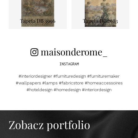
Tapeta DB 3996
Tapeta DB 2983
maisonderome_
INSTAGRAM
#interiordesigner #furnituredesign #furnituremaker
#wallpapers #lamps #fabricstore #homeaccessoires
#hoteldesign #homedesign #interiordesign
Zobacz portfolio