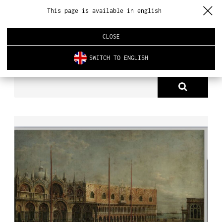
This page is available in english
CLOSE
SWITCH TO ENGLISH
PRODUKTY
TAPETA DB 2002
O NAS
PRODUKTY
NOWOŚCI
ARCHITEKTURA WNĘTRZ
REALIZACJE
AKTUALNOŚCI