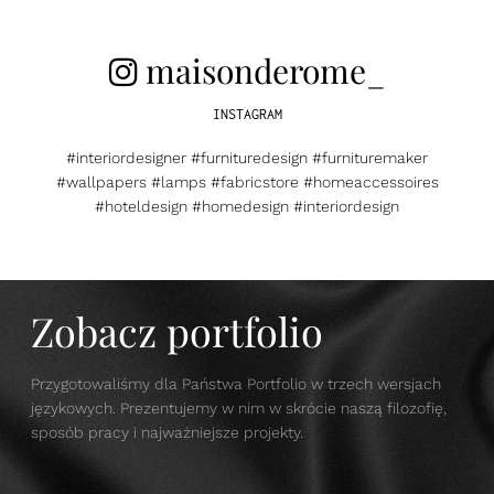
maisonderome_
INSTAGRAM
#interiordesigner #furnituredesign #furnituremaker
#wallpapers #lamps #fabricstore #homeaccessoires
#hoteldesign #homedesign #interiordesign
Zobacz portfolio
Przygotowaliśmy dla Państwa Portfolio w trzech wersjach
językowych. Prezentujemy w nim w skrócie naszą filozofię,
sposób pracy i najważniejsze projekty.