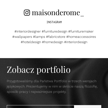
maisonderome_
INSTAGRAM
#interiordesigner #furnituredesign #furnituremaker
#wallpapers #lamps #fabricstore #homeaccessoires
#hoteldesign #homedesign #interiordesign
Zobacz portfolio
Przygotowaliśmy dla Państwa Portfolio w trzech wersjach
językowych. Prezentujemy w nim w skrócie naszą filozofię,
sposób pracy i najważniejsze projekty.