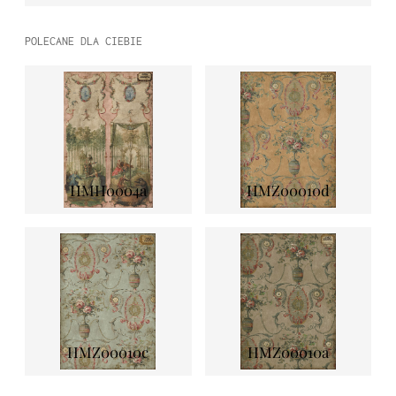
POLECANE DLA CIEBIE
HMH0004a
HMZ00010d
HMZ00010c
HMZ00010a