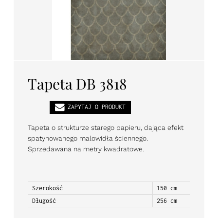
PL
EN
DE
Tapeta DB 3818
ZAPYTAJ O PRODUKT
Tapeta o strukturze starego papieru, dająca efekt
spatynowanego malowidła ściennego.
Sprzedawana na metry kwadratowe.
Szerokość
150 cm
Długość
256 cm