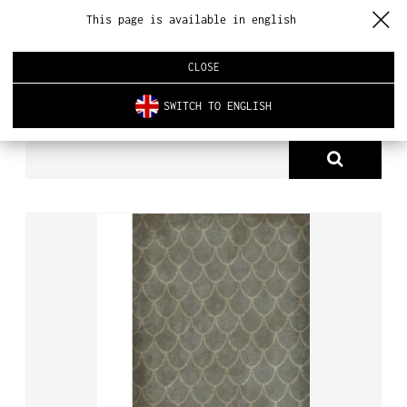
This page is available in english
CLOSE
SWITCH TO ENGLISH
PRODUKTY
TAPETA DB 3818
O NAS
PRODUKTY
NOWOŚCI
ARCHITEKTURA WNĘTRZ
REALIZACJE
AKTUALNOŚCI