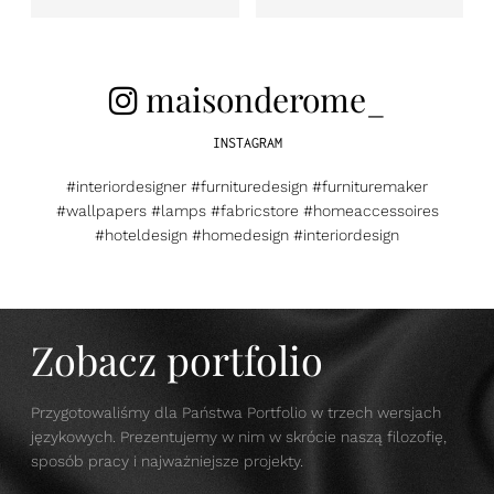
maisonderome_
INSTAGRAM
#interiordesigner #furnituredesign #furnituremaker
#wallpapers #lamps #fabricstore #homeaccessoires
#hoteldesign #homedesign #interiordesign
Zobacz portfolio
Przygotowaliśmy dla Państwa Portfolio w trzech wersjach
językowych. Prezentujemy w nim w skrócie naszą filozofię,
sposób pracy i najważniejsze projekty.