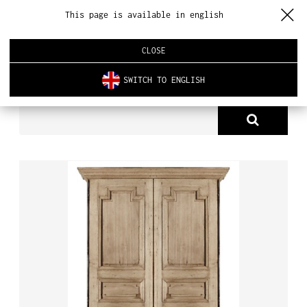
This page is available in english
CLOSE
SWITCH TO ENGLISH
PRODUKTY
SZAFA VICTORIA
O NAS
PRODUKTY
NOWOŚCI
ARCHITEKTURA WNĘTRZ
REALIZACJE
AKTUALNOŚCI