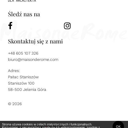
DLA ARCHITEKTA
Śledź nas na
Skontaktuj się z nami
+48 605 107 326
biuro@maisonderome.com
Adres:
Pałac Staniszów
Staniszów 100
58-500 Jelenia Góra
© 2026
Strona używa cookies w celach statystycznych i funkcjonalnych.
Powered by
ZUU
WORKS
OK
Korzystając z niej wyrażasz zgodę na ich wykorzystywanie, zgodnie z