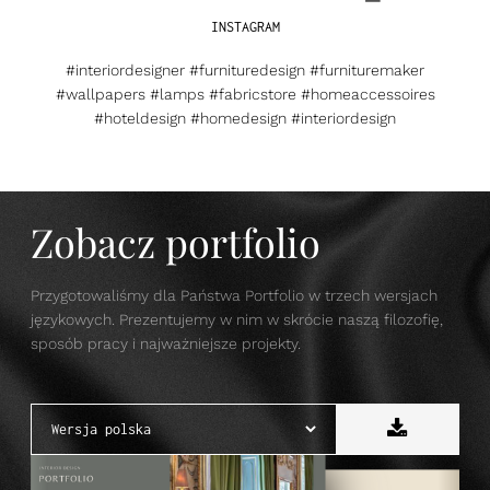
INSTAGRAM
#interiordesigner #furnituredesign #furnituremaker
#wallpapers #lamps #fabricstore #homeaccessoires
#hoteldesign #homedesign #interiordesign
Zobacz portfolio
Przygotowaliśmy dla Państwa Portfolio w trzech wersjach
językowych. Prezentujemy w nim w skrócie naszą filozofię,
sposób pracy i najważniejsze projekty.