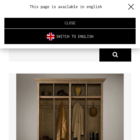
This page is available in english
CLOSE
SWITCH TO ENGLISH
PRODUKTY
SZAFA OCTAVIO
O NAS
PRODUKTY
NOWOŚCI
ARCHITEKTURA WNĘTRZ
REALIZACJE
AKTUALNOŚCI