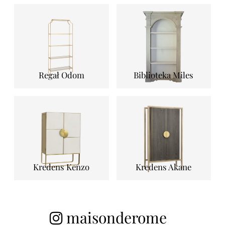
Regał Odom
Biblioteka Miles
Kredens Kenzo
Kredens Akane
maisonderome_