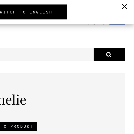
PL
EN
DE
WITCH TO ENGLISH
TUALNOŚCI
O NAS
helie
J O PRODUKT