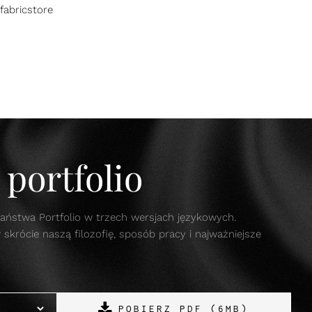
fabricstore
portfolio
aństwa Portfolio w trzech wersjach językowych.
krócie naszą filozofię, sposób pracy i najważniejsze
POBIERZ PDF (6MB)