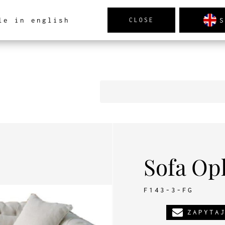
S
le in english
CLOSE
TRZ
PRODUKTY
NOWOŚCI
REALIZACJE
AK
Sofa Op
F143-3-FG
ZAPYTA