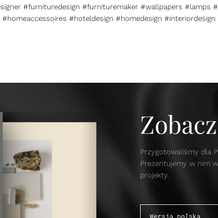
esigner #furnituredesign #furnituremaker #wallpapers #lamps #
#homeaccessoires #hoteldesign #homedesign #interiordesign
Zobacz 
Przygotowaliśmy dla P
Prezentujemy w nim w s
projekty.