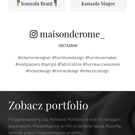
Konsola Brant
Konsola Magee
maisonderome_
INSTAGRAM
#interiordesigner #furnituredesign #furnituremaker
#wallpapers #lamps #fabricstore #homeaccessoires
#hoteldesign #homedesign #interiordesign
Zobacz portfolio
Przygotowaliśmy dla Państwa Portfolio w trzech wersjach
językowych. Prezentujemy w nim w skrócie naszą filozofię,
sposób pracy i najważniejsze projekty.