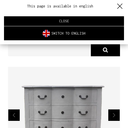
This page is available in english
CLOSE
SWITCH TO ENGLISH
PRODUKTY
KOMODA FABIEN
O NAS
PRODUKTY
NOWOŚCI
ARCHITEKTURA WNĘTRZ
REALIZACJE
AKTUALNOŚCI