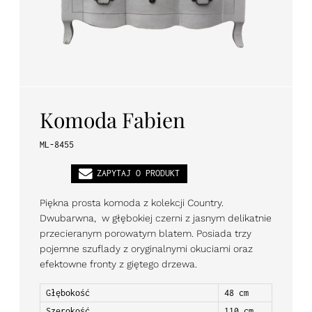
PL
EN
DE
Komoda Fabien
ML-8455
ZAPYTAJ O PRODUKT
Piękna prosta komoda z kolekcji Country.
Dwubarwna, w głębokiej czerni z jasnym delikatnie
przecieranym porowatym blatem. Posiada trzy
pojemne szuflady z oryginalnymi okuciami oraz
efektowne fronty z giętego drzewa.
Głębokość
48 cm
Szerokość
110 cm