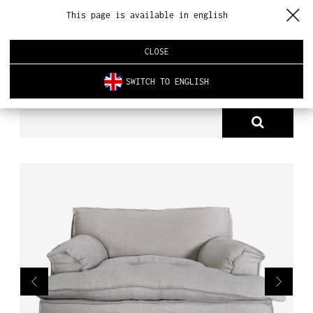
This page is available in english
CLOSE
SWITCH TO ENGLISH
PRODUKTY
FOTEL KEIKO
O NAS
PRODUKTY
NOWOŚCI
ARCHITEKTURA WNĘTRZ
REALIZACJE
AKTUALNOŚCI