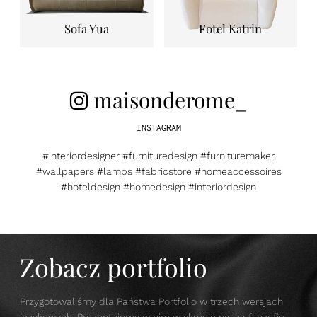
Sofa Yua
Fotel Katrin
maisonderome_
INSTAGRAM
#interiordesigner #furnituredesign #furnituremaker
#wallpapers #lamps #fabricstore #homeaccessoires
#hoteldesign #homedesign #interiordesign
Zobacz portfolio
Przygotowaliśmy dla Państwa Portfolio w trzech wersjach
językowych. Prezentujemy w nim w skrócie naszą filozofię,