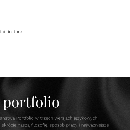
fabricstore
portfolio
aństwa Portfolio w trzech wersjach językowych.
krócie naszą filozofię, sposób pracy i najważniejsze