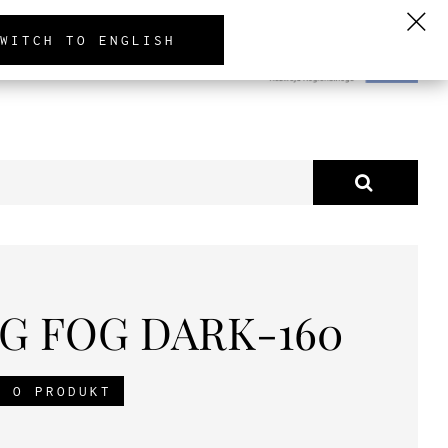
PL
EN
DE
WITCH TO ENGLISH
TUALNOŚCI
O NAS
G FOG DARK-160
J O PRODUKT