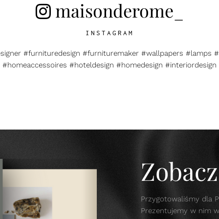
maisonderome_
INSTAGRAM
esigner #furnituredesign #furnituremaker #wallpapers #lamps #
#homeaccessoires #hoteldesign #homedesign #interiordesign
Zobacz 
Przygotowaliśmy dla P
Prezentujemy w nim w s