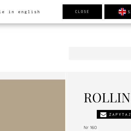
S
le in english
CLOSE
TRZ
PRODUKTY
NOWOŚCI
REALIZACJE
AK
ROLLIN
ZAPYTA
Nr 160