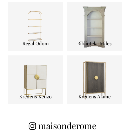
Regał Odom
Biblioteka Miles
Kredens Kenzo
Kredens Akane
maisonderome_