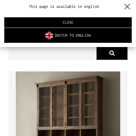
This page is available in english
CLOSE
SWITCH TO ENGLISH
PRODUKTY
SZAFY & WITRYNY
KREDENS MIGUEL
O NAS
PRODUKTY
NOWOŚCI
ARCHITEKTURA WNĘTRZ
REALIZACJE
AKTUALNOŚCI