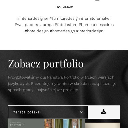
INSTAGRAM
#interiordesigner #furnituredesign #furnituremaker
#wallpapers #lamps #fabricstore #homeaccessoires
#hoteldesign #homedesign #interiordesign
Zobacz portfolio
Przygotowaliśmy dla Państwa Portfolio w trzech wersjach
językowych. Prezentujemy w nim w skrócie naszą filozofię,
sposób pracy i najważniejsze projekty.