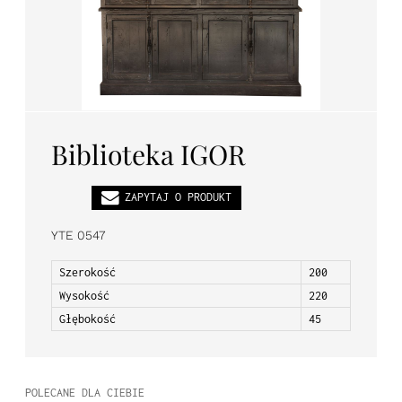
PL
EN
DE
Biblioteka IGOR
ZAPYTAJ O PRODUKT
YTE 0547
Szerokość
200
Wysokość
220
Głębokość
45
POLECANE DLA CIEBIE