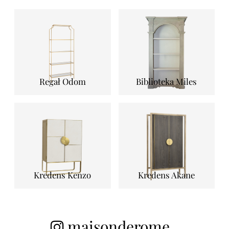
Regał Odom
Biblioteka Miles
Kredens Kenzo
Kredens Akane
maisonderome_