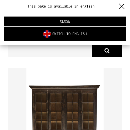
This page is available in english
CLOSE
SWITCH TO ENGLISH
PRODUKTY
SZAFY & WITRYNY
BIBLIOTEKA IGOR
O NAS
PRODUKTY
NOWOŚCI
ARCHITEKTURA WNĘTRZ
REALIZACJE
AKTUALNOŚCI