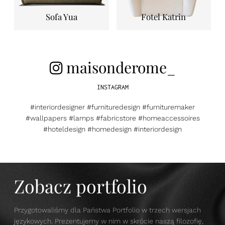
Sofa Yua
Fotel Katrin
maisonderome_
INSTAGRAM
#interiordesigner #furnituredesign #furnituremaker
#wallpapers #lamps #fabricstore #homeaccessoires
#hoteldesign #homedesign #interiordesign
Zobacz portfolio
Przygotowaliśmy dla Państwa Portfolio w trzech wersjach
językowych. Prezentujemy w nim w skrócie naszą filozofię,