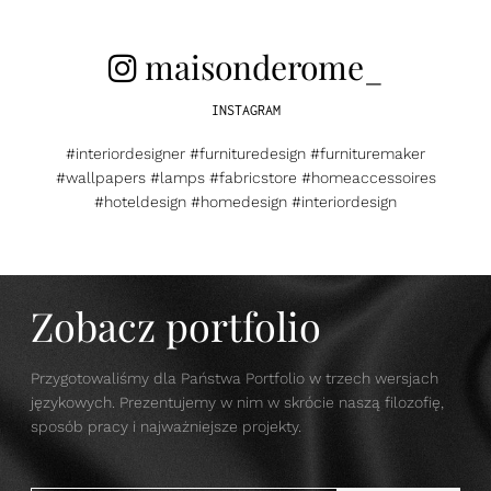
maisonderome_
INSTAGRAM
#interiordesigner #furnituredesign #furnituremaker
#wallpapers #lamps #fabricstore #homeaccessoires
#hoteldesign #homedesign #interiordesign
Zobacz portfolio
Przygotowaliśmy dla Państwa Portfolio w trzech wersjach
językowych. Prezentujemy w nim w skrócie naszą filozofię,
sposób pracy i najważniejsze projekty.