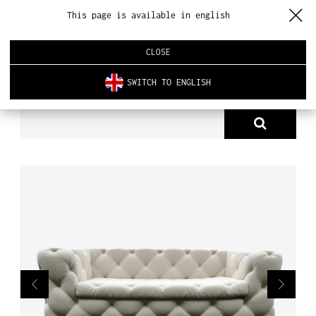
This page is available in english
CLOSE
SWITCH TO ENGLISH
PRODUKTY
SOFY & FOTELE
SOFA ALBERTA 2
O NAS
PRODUKTY
NOWOŚCI
ARCHITEKTURA WNĘTRZ
REALIZACJE
AKTUALNOŚCI