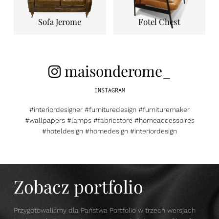
Sofa Jerome
Fotel Chest
maisonderome_
INSTAGRAM
#interiordesigner #furnituredesign #furnituremaker
#wallpapers #lamps #fabricstore #homeaccessoires
#hoteldesign #homedesign #interiordesign
Zobacz portfolio
Przygotowaliśmy dla Państwa Portfolio w trzech wersjach