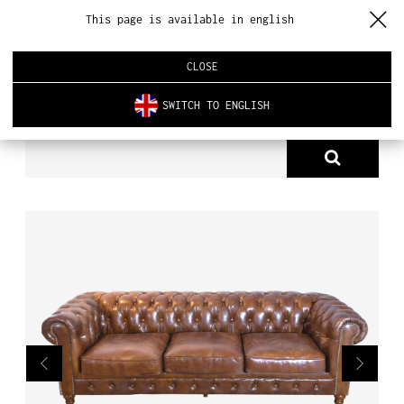
This page is available in english
CLOSE
SWITCH TO ENGLISH
PRODUKTY
SOFY & FOTELE SKÓRZANE
SOFA CLEMENT
O NAS
PRODUKTY
NOWOŚCI
ARCHITEKTURA WNĘTRZ
REALIZACJE
AKTUALNOŚCI