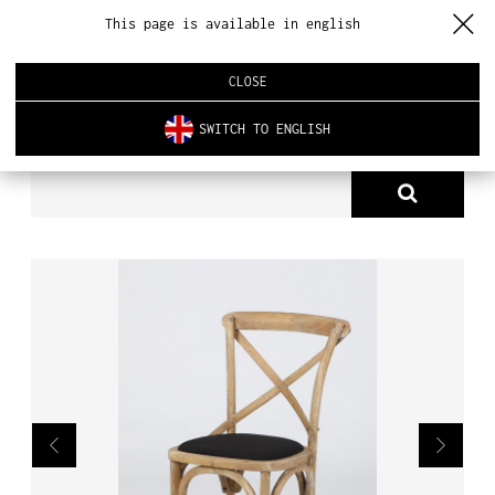
This page is available in english
CLOSE
SWITCH TO ENGLISH
PRODUKTY
KRZESŁA
X-CHAIR
O NAS
PRODUKTY
NOWOŚCI
ARCHITEKTURA WNĘTRZ
REALIZACJE
AKTUALNOŚCI