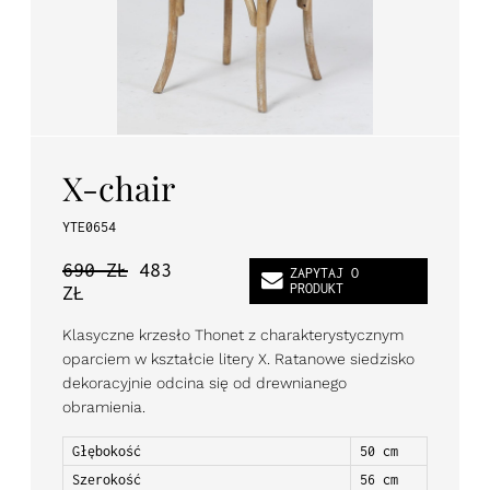
PL
EN
DE
X-chair
YTE0654
690 ZŁ
483
ZAPYTAJ O
PRODUKT
ZŁ
Klasyczne krzesło Thonet z charakterystycznym
oparciem w kształcie litery X. Ratanowe siedzisko
dekoracyjnie odcina się od drewnianego
obramienia.
Głębokość
50 cm
Szerokość
56 cm