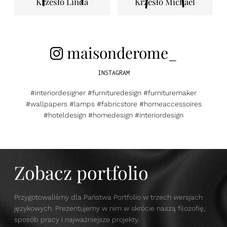
Krzesło Linda
Krzesło Michael
maisonderome_
INSTAGRAM
#interiordesigner #furnituredesign #furnituremaker
#wallpapers #lamps #fabricstore #homeaccessoires
#hoteldesign #homedesign #interiordesign
Zobacz portfolio
Przygotowaliśmy dla Państwa Portfolio w trzech wersjach
językowych. Prezentujemy w nim w skrócie naszą filozofię,
sposób pracy i najważniejsze projekty.