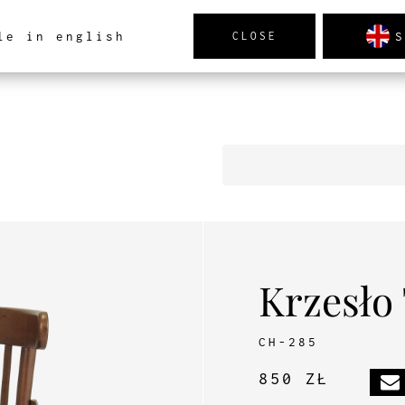
S
le in english
CLOSE
TRZ
PRODUKTY
NOWOŚCI
REALIZACJE
AK
Krzesło
CH-285
850 ZŁ