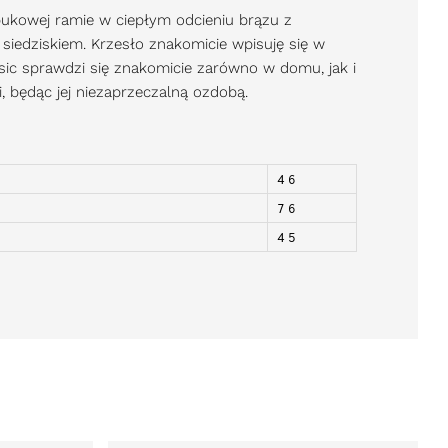
bukowej ramie w ciepłym odcieniu brązu z
edziskiem. Krzesło znakomicie wpisuję się w
sic sprawdzi się znakomicie zarówno w domu, jak i
i, będąc jej niezaprzeczalną ozdobą.
46
76
45