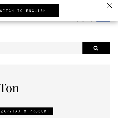
PL
EN
DE
WITCH TO ENGLISH
TUALNOŚCI
O NAS
 Ton
ZAPYTAJ O PRODUKT