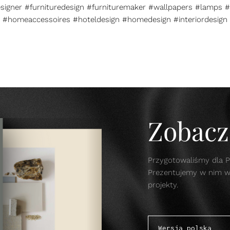
esigner #furnituredesign #furnituremaker #wallpapers #lamps #
#homeaccessoires #hoteldesign #homedesign #interiordesign
Zobacz 
Przygotowaliśmy dla P
Prezentujemy w nim w s
projekty.