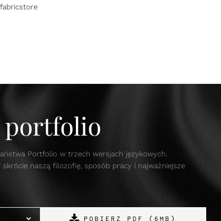
fabricstore
portfolio
aństwa Portfolio w trzech wersjach językowych.
krócie naszą filozofię, sposób pracy i najważniejsze
POBIERZ PDF (6MB)