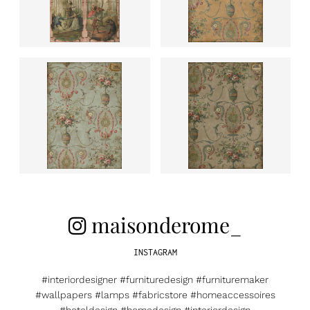
maisonderome_
INSTAGRAM
#interiordesigner #furnituredesign #furnituremaker
#wallpapers #lamps #fabricstore #homeaccessoires
#hoteldesign #homedesign #interiordesign