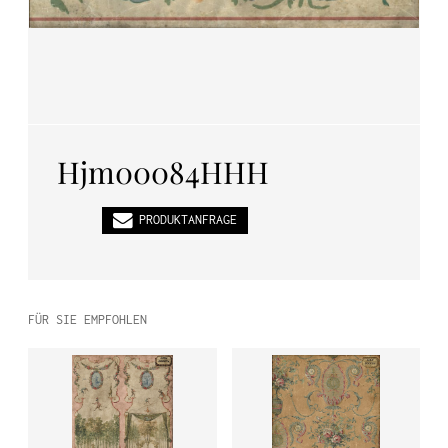
PL
EN
DE
Hjm00084HHH
PRODUKTANFRAGE
FÜR SIE EMPFOHLEN