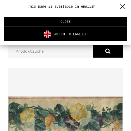
This page is available in english
CLOSE
SWITCH TO ENGLISH
PRODUKTE
HJM00084HHH
ÜBER UNS
PRODUKTE
NEUHEITEN
INNENARCHITEKTUR
REALISIERUNGEN
AKTUELLES