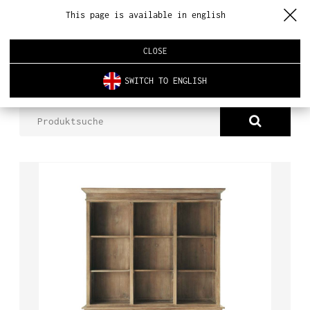
This page is available in english
CLOSE
SWITCH TO ENGLISH
PRODUKTE
PATRISCHE BIBLIOTHEK
ÜBER UNS
PRODUKTE
NEUHEITEN
INNENARCHITEKTUR
REALISIERUNGEN
AKTUELLES