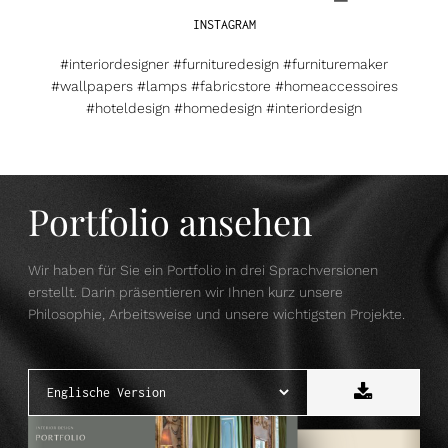
INSTAGRAM
#interiordesigner #furnituredesign #furnituremaker
#wallpapers #lamps #fabricstore #homeaccessoires
#hoteldesign #homedesign #interiordesign
Portfolio ansehen
Wir haben für Sie ein Portfolio in drei Sprachversionen
erstellt. Darin präsentieren wir Ihnen kurz unsere
Philosophie, Arbeitsweise und unsere wichtigsten Projekte.