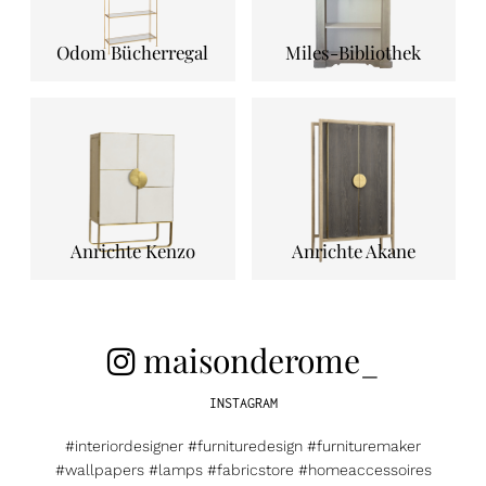
Odom Bücherregal
Miles-Bibliothek
Anrichte Kenzo
Anrichte Akane
maisonderome_
INSTAGRAM
#interiordesigner #furnituredesign #furnituremaker
#wallpapers #lamps #fabricstore #homeaccessoires