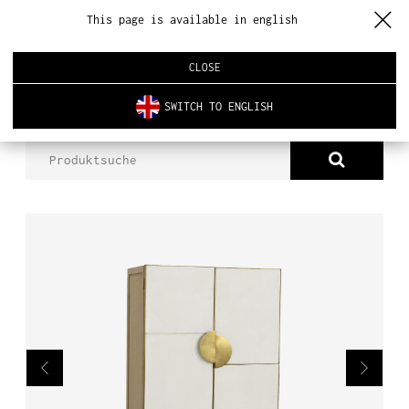
This page is available in english
CLOSE
SWITCH TO ENGLISH
PRODUKTE
ANRICHTE KENZO
ÜBER UNS
PRODUKTE
NEUHEITEN
INNENARCHITEKTUR
REALISIERUNGEN
AKTUELLES