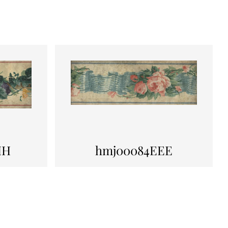
HH
hmj00084EEE