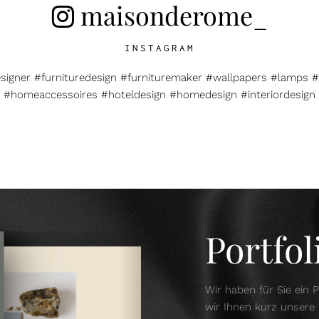
maisonderome_
INSTAGRAM
esigner #furnituredesign #furnituremaker #wallpapers #lamps #
#homeaccessoires #hoteldesign #homedesign #interiordesign
Portfo
Wir haben für Sie ein P
wir Ihnen kurz unsere 