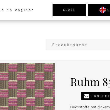
S
le in english
CLOSE
PRODUKTE
NEUHEITEN
REALISIERUNGEN
A
Ruhm 8
PRODUK
Dekostoffe mit dickem 