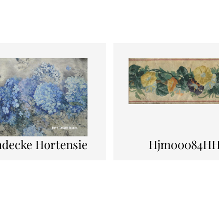
hdecke Hortensie
Hjm00084H