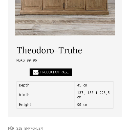
PL
EN
DE
Theodoro-Truhe
MGXG-09-06
PRODUKTANFRAGE
Depth
45 cm
137, 183 i 228,5
Width
cm
Height
90 cm
FÜR SIE EMPFOHLEN