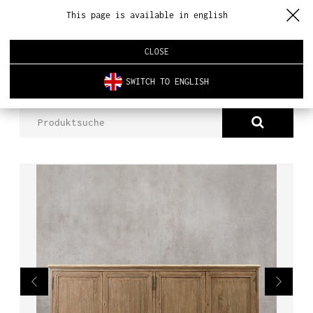
This page is available in english
CLOSE
SWITCH TO ENGLISH
PRODUKTE
THEODORO-TRUHE
ÜBER UNS
PRODUKTE
NEUHEITEN
INNENARCHITEKTUR
REALISIERUNGEN
AKTUELLES