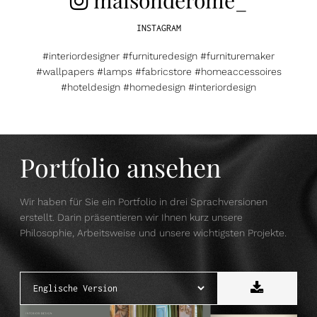
INSTAGRAM
#interiordesigner #furnituredesign #furnituremaker
#wallpapers #lamps #fabricstore #homeaccessoires
#hoteldesign #homedesign #interiordesign
Portfolio ansehen
Wir haben für Sie ein Portfolio in drei Sprachversionen
erstellt. Darin präsentieren wir Ihnen kurz unsere
Philosophie, Arbeitsweise und unsere wichtigsten Projekte.