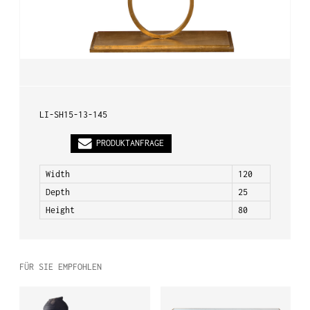
PL
EN
DE
LI-SH15-13-145
PRODUKTANFRAGE
Width
120
Depth
25
Height
80
FÜR SIE EMPFOHLEN