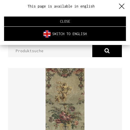
This page is available in english
CLOSE
SWITCH TO ENGLISH
PRODUKTE
HMH00002D
ÜBER UNS
PRODUKTE
NEUHEITEN
INNENARCHITEKTUR
REALISIERUNGEN
AKTUELLES