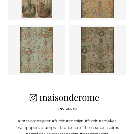
maisonderome_
INSTAGRAM
#interiordesigner #furnituredesign #furnituremaker
#wallpapers #lamps #fabricstore #homeaccessoires
#hoteldesign #homedesign #interiordesign