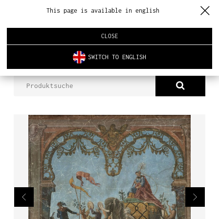
This page is available in english
CLOSE
SWITCH TO ENGLISH
PRODUKTE
TAPETE DB 5053
ÜBER UNS
PRODUKTE
NEUHEITEN
INNENARCHITEKTUR
REALISIERUNGEN
AKTUELLES