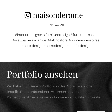
maisonderome_
INSTAGRAM
#interiordesigner #furnituredesign #furnituremaker
#wallpapers #lamps #fabricstore #homeaccessoires
#hoteldesign #homedesign #interiordesign
Portfolio ansehen
Wir haben für Sie ein Portfolio in drei Sprachversionen
erstellt. Darin präsentieren wir Ihnen kurz unsere
Philosophie, Arbeitsweise und unsere wichtigsten Projekte.