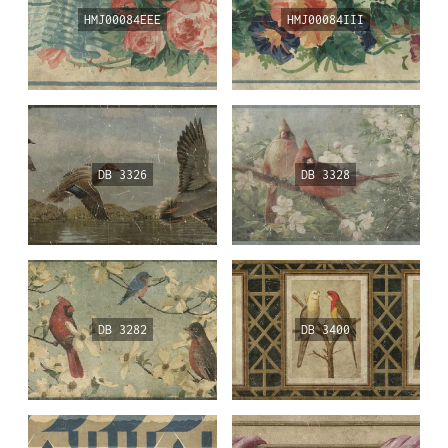
HMJ00084EEE
HMJ00084III
DB 3326
DB 3328
DB 3282
DB 3400