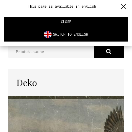
This page is available in english
CLOSE
SWITCH TO ENGLISH
PRODUKTE
TAPETEN
PATINIERTE TAPETE
DEKO
ÜBER UNS
PRODUKTE
NEUHEITEN
Deko
INNENARCHITEKTUR
REALISIERUNGEN
AKTUELLES