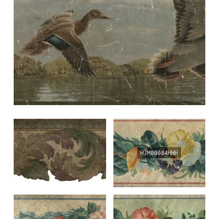
PL
EN
DE
HJM00084HHH