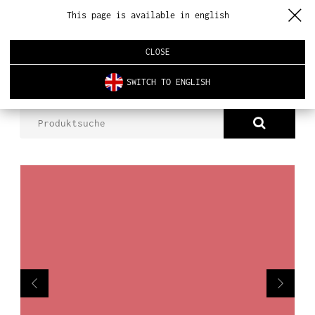
This page is available in english
CLOSE
SWITCH TO ENGLISH
PRODUKTE
KARMIN
ÜBER UNS
PRODUKTE
NEUHEITEN
INNENARCHITEKTUR
REALISIERUNGEN
AKTUELLES