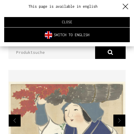
This page is available in english
CLOSE
SWITCH TO ENGLISH
PRODUKTE
HINTERGRUNDBILD DB 1003
ÜBER UNS
PRODUKTE
NEUHEITEN
INNENARCHITEKTUR
REALISIERUNGEN
AKTUELLES