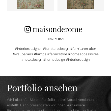
maisonderome_
INSTAGRAM
#interiordesigner #furnituredesign #furnituremaker
#wallpapers #lamps #fabricstore #homeaccessoires
#hoteldesign #homedesign #interiordesign
Portfolio ansehen
Wir haben für Sie ein Portfolio in drei Sprachversionen
erstellt. Darin präsentieren wir Ihnen kurz unsere
Philosophie, Arbeitsweise und unsere wichtigsten Projekte.