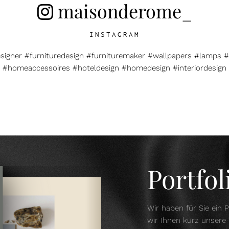
maisonderome_
INSTAGRAM
esigner #furnituredesign #furnituremaker #wallpapers #lamps #
#homeaccessoires #hoteldesign #homedesign #interiordesign
Portfo
Wir haben für Sie ein P
wir Ihnen kurz unsere 