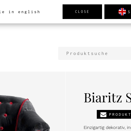
S
le in english
CLOSE
PRODUKTE
NEUHEITEN
REALISIERUNGEN
A
Biaritz 
PRODUK
Einzigartig dekorativ, i