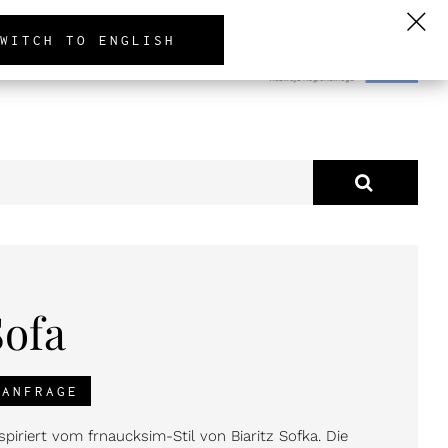
PL
EN
DE
WITCH TO ENGLISH
KTUELLES
ÜBER UNS
Sofa
TANFRAGE
nspiriert vom frnaucksim-Stil von Biaritz Sofka. Die