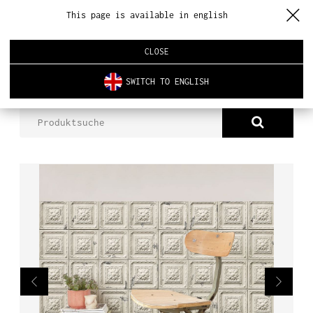
This page is available in english
CLOSE
SWITCH TO ENGLISH
PRODUKTE
ANTIKES CREMEDAILLON-QUADRAT
ÜBER UNS
PRODUKTE
NEUHEITEN
INNENARCHITEKTUR
REALISIERUNGEN
AKTUELLES