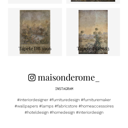
Tapete DB 3996
Tapete DB 2983
maisonderome_
INSTAGRAM
#interiordesigner #furnituredesign #furnituremaker
#wallpapers #lamps #fabricstore #homeaccessoires
#hoteldesign #homedesign #interiordesign