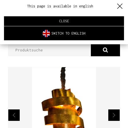
This page is available in english
CLOSE
SWITCH TO ENGLISH
PRODUKTE
PARRISH LAMPE
ÜBER UNS
PRODUKTE
NEUHEITEN
INNENARCHITEKTUR
REALISIERUNGEN
AKTUELLES